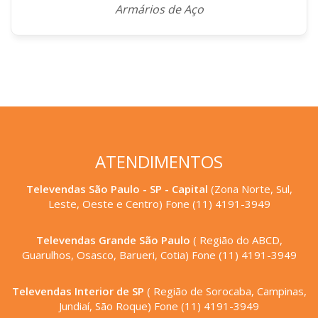
Armários de Aço
ATENDIMENTOS
Televendas São Paulo - SP - Capital
(Zona Norte, Sul,
Leste, Oeste e Centro) Fone (11) 4191-3949
Televendas Grande São Paulo
( Região do ABCD,
Guarulhos, Osasco, Barueri, Cotia) Fone (11) 4191-3949
Televendas Interior de SP
( Região de Sorocaba, Campinas,
Jundiaí, São Roque) Fone (11) 4191-3949