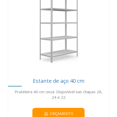
mais através do cartão BNDES.
Entrega com frete grátis para São Paulo - Capital (Zona Norte,
leste, Oeste, Sul e centro) (**). Demais localidades, consultar
frete.
(*) Somente clientes com cadastro aprovado.
(**) Consultar valor mínimo
Estante de aço 40 cm
Prateleira 40 cm cinza. Disponível nas chapas 26,
24 e 22
ORÇAMENTO