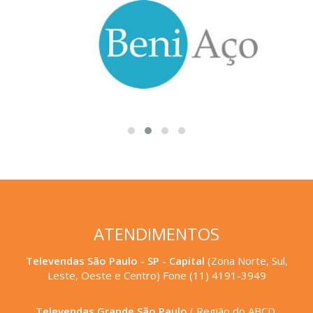
ATENDIMENTOS
Televendas São Paulo - SP - Capital
(Zona Norte, Sul,
Leste, Oeste e Centro) Fone (11) 4191-3949
Televendas Grande São Paulo
( Região do ABCD,