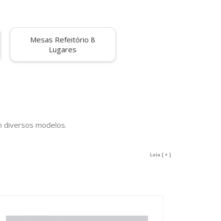
Mesas Refeitório 8
Lugares
m diversos modelos.
 o Brasil) ou via formulário de orçamento.
Leia [ + ]
ixo e parcelar em 3 vezes sem juros(*). Ou se