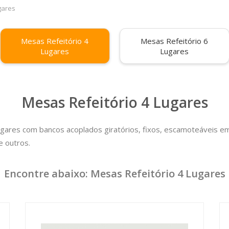
gares
Mesas Refeitório 4
Mesas Refeitório 6
Lugares
Lugares
Mesas Refeitório 4 Lugares
ugares com bancos acoplados giratórios, fixos, escamoteáveis e
e outros.
reços através de nossa central de televendas (atendimento todo
alizado em São Paulo - SP , reconhecida por operar com preço ba
Encontre abaixo: Mesas Refeitório 4 Lugares
S.