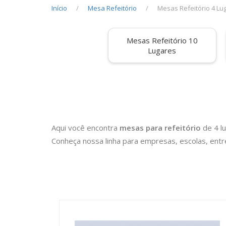
Início
Mesa Refeitório
Mesas Refeitório 4 Lu
Mesas Refeitório 10
Lugares
Aqui você encontra
mesas para refeitório
de 4 l
Conheça nossa linha para empresas, escolas, entr
Antes de comprar, consulte e compare os nossos p
BeniMobile é uma loja de móveis de escritório loc
preferir, em 12X ou mais através do cartão BNDE
(*) Somente clientes com cadastro aprovado.