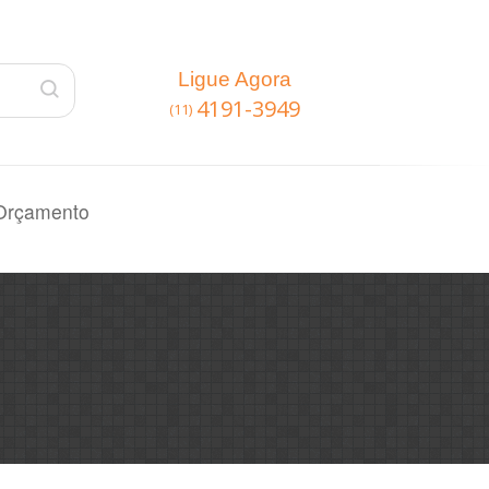
Ligue Agora
4191-3949
(11)
Orçamento