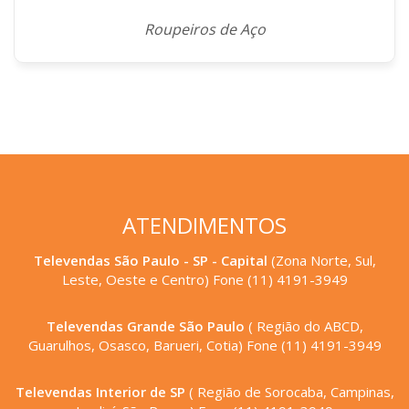
Roupeiros de Aço
ATENDIMENTOS
Televendas São Paulo - SP - Capital
(Zona Norte, Sul,
Leste, Oeste e Centro) Fone (11) 4191-3949
Televendas Grande São Paulo
( Região do ABCD,
Guarulhos, Osasco, Barueri, Cotia) Fone (11) 4191-3949
Televendas Interior de SP
( Região de Sorocaba, Campinas,