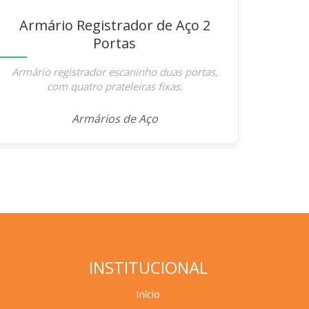
Armário Registrador de Aço 2
Portas
Armário registrador escaninho duas portas,
com quatro prateleiras fixas.
Armários de Aço
INSTITUCIONAL
Início