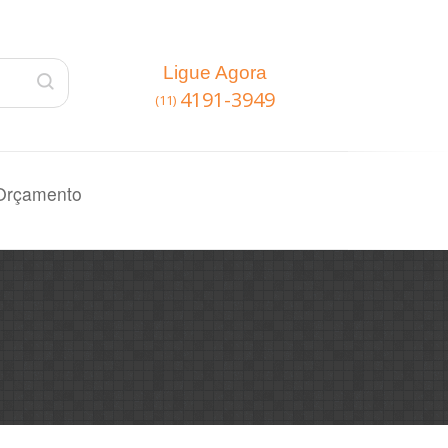
Ligue Agora
4191-3949
(11)
Orçamento