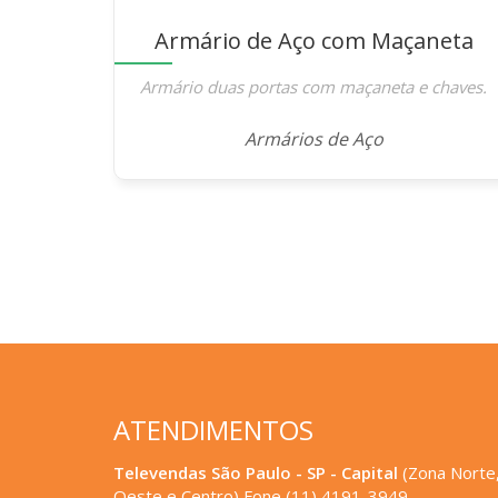
Armário de Aço com Maçaneta
Armário duas portas com maçaneta e chaves.
Armários de Aço
ATENDIMENTOS
Televendas São Paulo - SP - Capital
(Zona Norte,
Oeste e Centro) Fone (11) 4191-3949