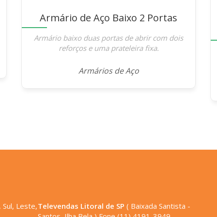
Armário de Aço Baixo 2 Portas
Armário baixo duas portas de abrir com dois
reforços e uma prateleira fixa.
Armários de Aço
 Sul, Leste,
Televendas Litoral de SP
( Baixada Santista -
Santos, Ilha Bela ) Fone (11) 4191-3949