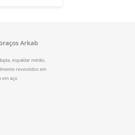
 braços Arkab
dupla, espaldar médio,
almente revestidos em
a em aço.