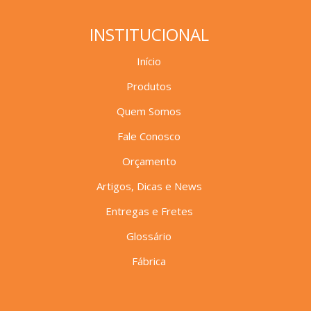
garfo
Longarina cinco lugares, modelo secretária,
com L garfo.
Cadeiras Longarina
INSTITUCIONAL
Início
Produtos