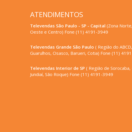
Draco L garfo
Longarina para escritório três lugares, modelo
secretária.
Cadeiras Longarina
ATENDIMENTOS
Televendas São Paulo - SP - Capital
(Zona Norte,
Oeste e Centro) Fone (11) 4191-3949