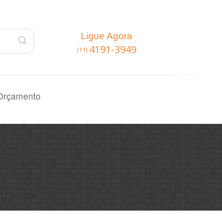
Ligue Agora
4191-3949
(11)
Orçamento