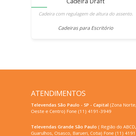
Cadeira Draft
Cadeira com regulagem de altura do assento.
Cadeiras para Escritório
ATENDIMENTOS
Televendas São Paulo - SP - Capital
(Zona Norte,
Oeste e Centro) Fone (11) 4191-3949
Televendas Grande São Paulo
( Região do ABCD
Guarulhos, Osasco, Barueri, Cotia) Fone (11) 419