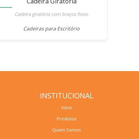
Cadeira Giratória
Cadeira giratória com braços fixos.
Cadeiras para Escritório
INSTITUCIONAL
Início
Produtos
Quem Somos