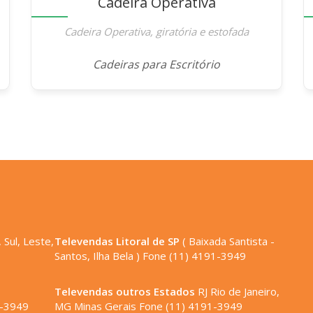
Cadeira Operativa
Cadeira Operativa, giratória e estofada
Cadeiras para Escritório
 Sul, Leste,
Televendas Litoral de SP
( Baixada Santista -
Santos, Ilha Bela ) Fone (11) 4191-3949
,
Televendas outros Estados
RJ Rio de Janeiro,
1-3949
MG Minas Gerais Fone (11) 4191-3949