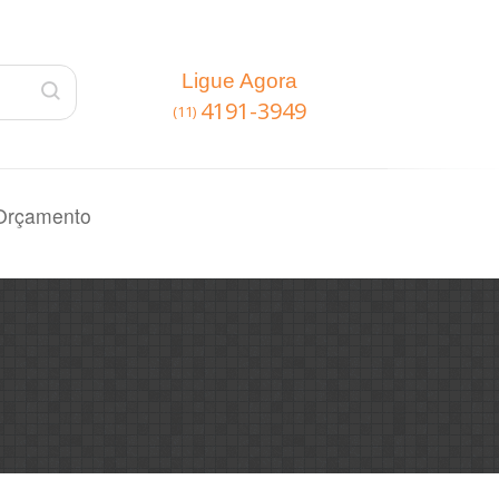
Ligue Agora
4191-3949
(11)
Orçamento